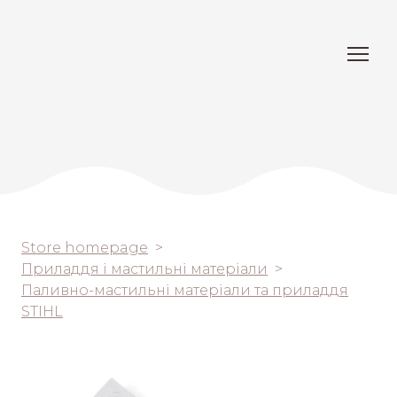
Store homepage
Приладдя і мастильні матеріали
Паливно-мастильні матеріали та приладдя
STIHL