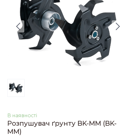
В наявності
Розпушувач ґрунту BK-MM
(BK-
MM)