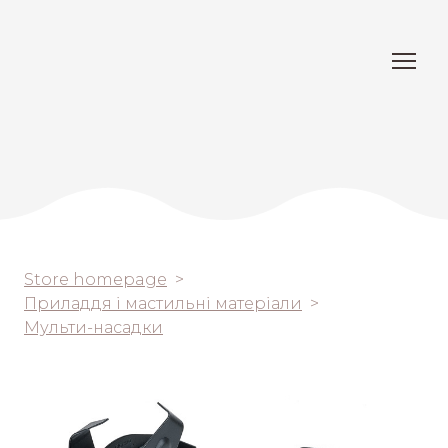
Store homepage
Приладдя і мастильні матеріали
Мульти-насадки