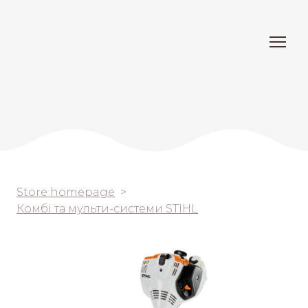
Store homepage
Комбі та мульти-системи STIHL