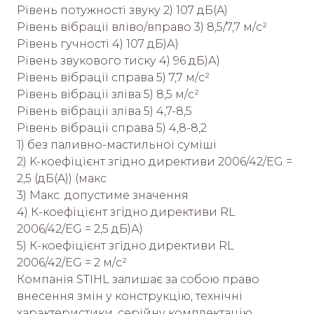
Рівень потужності звуку 2) 107 дБ(A)
Рівень вібрації вліво/вправо 3) 8,5/7,7 м/с²
Рівень гучності 4) 107 дБ)А)
Рівень звукового тиску 4) 96 дБ)А)
Рівень вібрації справа 5) 7,7 м/с²
Рівень вібрації зліва 5) 8,5 м/с²
Рівень вібрації зліва 5) 4,7-8,5
Рівень вібрації справа 5) 4,8-8,2
1) без паливно-мастильної суміші
2) K-коефіцієнт згідно директиви 2006/42/EG =
2,5 (дБ(A)) (макс
3) Макс. допустиме значення
4) К-коефіцієнт згідно директиви RL
2006/42/EG = 2,5 дБ)А)
5) К-коефіцієнт згідно директиви RL
2006/42/EG = 2 м/с²
Компанія STIHL залишає за собою право
внесення змін у конструкцію, технічні
характеристики, серійну комплектацію,