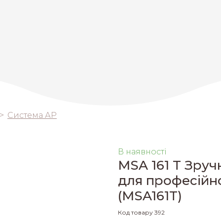
Система АP
В наявності
MSA 161 T Зру
для професійн
(MSA161T)
Код товару 392