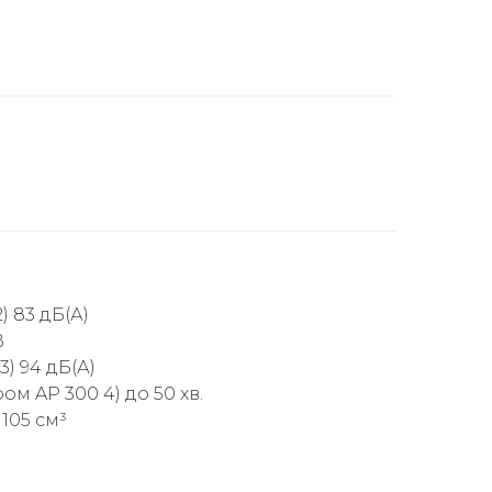
) 83 дБ(А)
В
3) 94 дБ(А)
ом AP 300 4) до 50 хв.
105 см³