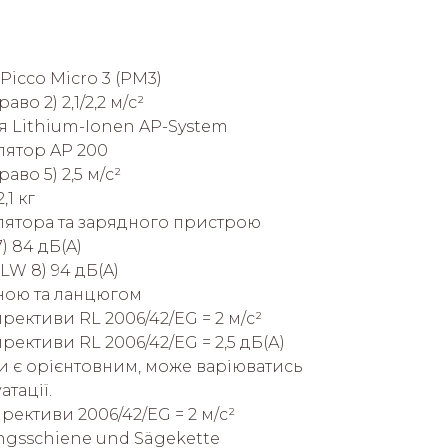
Picco Micro 3 (PM3)
во 2) 2,1/2,2 м/с²
я Lithium-Ionen AP-System
ятор AP 200
аво 5) 2,5 м/с²
,1 кг
лятора та зарядного пристрою
) 84 дБ(A)
LW 8) 94 дБ(A)
иною та ланцюгом
ирективи RL 2006/42/EG = 2 м/с²
ирективи RL 2006/42/EG = 2,5 дБ(А)
и є орієнтовним, може варіюватись
тації.
ирективи 2006/42/EG = 2 м/с²
ungsschiene und Sägekette