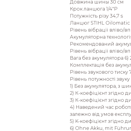
Довжина шины 30 см
Крок ланцюга 1/4"P
Потужність різу 34,7 s
Ланцюг STIHL Oilomatic 
Рівень вібрації вліво/впра
Акумуляторна технологі
Рекомендований акумул
Рівень вібрації вліво/впр
Вага без акумулятора 6) 2
Комплектація без акуму
Рівень звукового тиску 7
Рівень потужності звуку 
1) Без акумулятора, з ш
2) К-коефіцієнт згідно д
3) К-коефіцієнт згідно д
4) Наведений час робот
залежно від умов експлуа
5) K-коефіцієнт згідно д
6) Ohne Akku, mit Führ