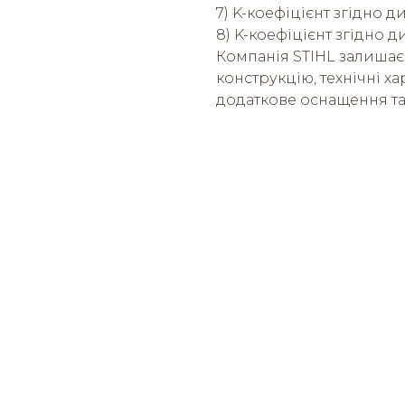
7) K-коефіцієнт згідно ди
8) K-коефіцієнт згідно д
Компанія STIHL залишає
конструкцію, технічні х
додаткове оснащення та