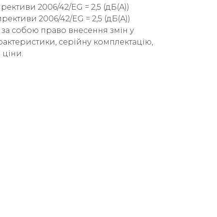
рективи 2006/42/EG = 2,5 (дБ(A))
ирективи 2006/42/EG = 2,5 (дБ(A))
 за собою право внесення змін у
арактеристики, серійну комплектацію,
 ціни.