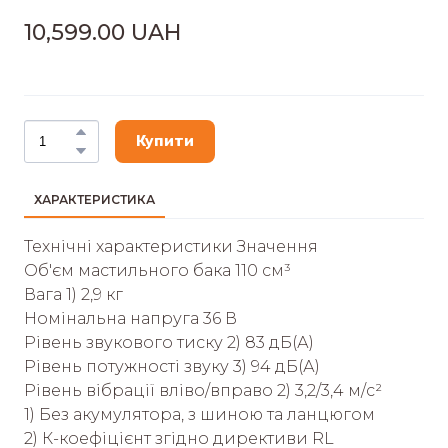
10,599.00 UAH
Купити
ХАРАКТЕРИСТИКА
Технічні характеристики Значення
Об'єм мастильного бака 110 см³
Вага 1) 2,9 кг
Номінальна напруга 36 В
Рівень звукового тиску 2) 83 дБ(А)
Рівень потужності звуку 3) 94 дБ(А)
Рівень вібрації вліво/вправо 2) 3,2/3,4 м/с²
1) Без акумулятора, з шиною та ланцюгом
2) К-коефіцієнт згідно директиви RL