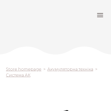
Store homepage
Акумуляторна техніка
Система АК