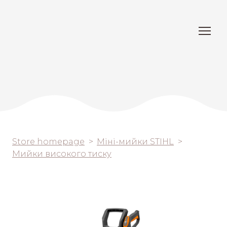
Store homepage
Міні-мийки STIHL
Мийки високого тиску