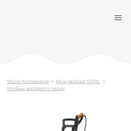
Store homepage
Міні-мийки STIHL
Мийки високого тиску