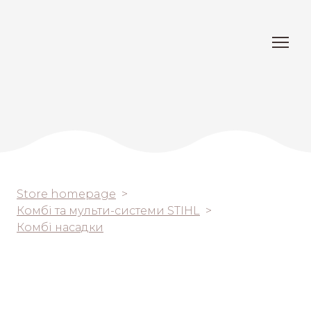
Store homepage
Комбі та мульти-системи STIHL
Комбі насадки