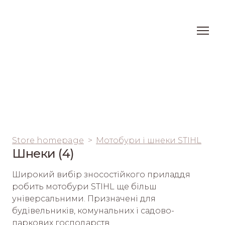
Store homepage
Мотобури і шнеки STIHL
Шнеки (4)
Широкий вибір зносостійкого приладдя 
робить мотобури STIHL ще більш 
універсальними. Призначені для 
будівельників, комунальних і садово-
паркових господарств. 