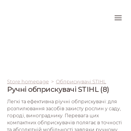
Store homepage
Обприскувачі STIHL
Ручні обприскувачі STIHL (8)
Легкі та ефективна ріучні обприскувачі: для 
розпилювання засобів захисту рослин у саду, 
городі, винограднику. Перевага цих 
компактних обприскувачів полягає в точності 
та абсолютній мобільності завдяки ручному 