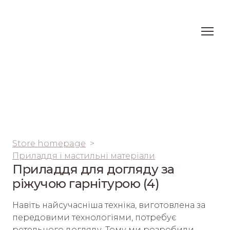
Store homepage
Приладдя і мастильні матеріали
Приладдя для догляду за
ріжучою гарнітурою (4)
Навіть найсучасніша техніка, виготовлена за 
передовими технологіями, потребує 
ретельного догляду. Тому ми розробили 