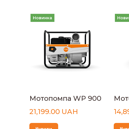
Новинка
Нови
Мотопомпа WP 900
Мот
21,199.00 UAH
14,
Купити
Куп