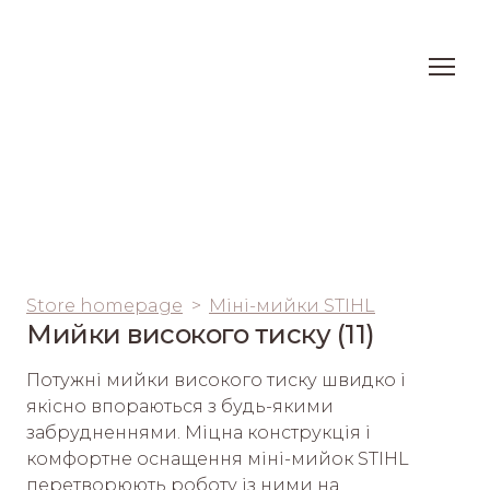
Store homepage
Міні-мийки STIHL
Мийки високого тиску (11)
Потужні мийки високого тиску швидко і 
якісно впораються з будь-якими 
забрудненнями. Міцна конструкція і 
комфортне оснащення міні-мийок STIHL 
перетворюють роботу із ними на 