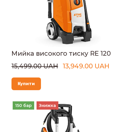
Мийка високого тиску RE 120
15,499.00 UAH
13,949.00 UAH
Купити
150 бар
Знижка