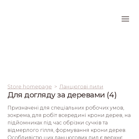
Store homepage
Ланцюгові пили
Для догляду за деревами (4)
Призначені для спеціальних робочих умов, 
зокрема, для робіт всередині крони дерев, на 
підйомниках під час обрізки сучків та 
відмерлого гілля, формування крони дерев. 
Особливістю цих ланцюгових пил є верхнє 