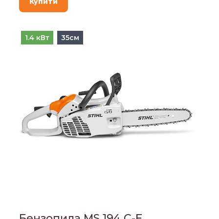
Купити
1.4 кВт
35см
Бензопила MS 194 C-E