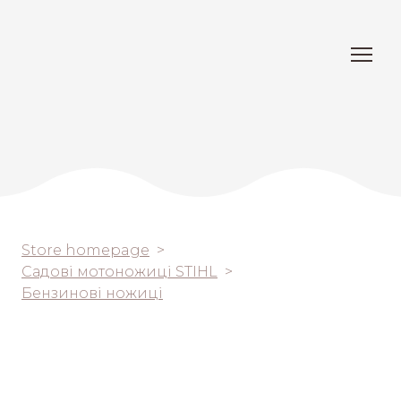
Store homepage
Садові мотоножиці STIHL
Бензинові ножиці