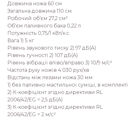
Довжина ножа 60 см
Загальна довжина 110 см
Робочий об'єм 27,2 cм³
Об'єм паливного бака 0,22 л
Потужність 0,75/1 кВт/к.с.
Вага 1) 5 кг
Рівень звукового тиску 2) 97 дБ(А)
Рівень гучності 2) 107 дБ(А)
Рівень вібрації вліво/вправо 3) 10/9 м/с²
Частота руху ножів 4.030 рух/хв
Відстань між лезами ножа 30 мм
1) без паливно-мастильної суміші, в комплекті
2) К-коефіцієнт згідно директиви RL
2006/42/EG = 2,5 дБ(А)
3) К-коефіцієнт згідно директиви RL
2006/42/EG = 2 м/с²