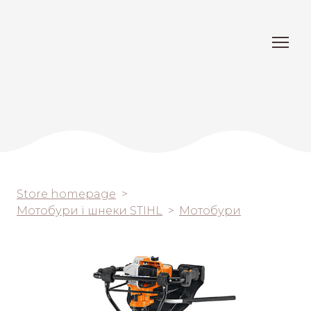
Store homepage
Мотобури і шнеки STIHL
Мотобури