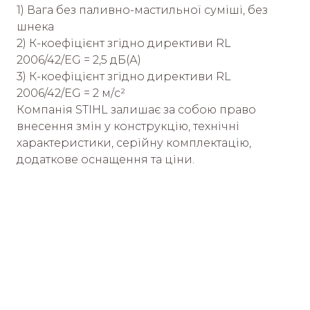
1) Вага без паливно-мастильної суміші, без
шнека
2) К-коефіцієнт згідно директиви RL
2006/42/EG = 2,5 дБ(А)
3) К-коефіцієнт згідно директиви RL
2006/42/EG = 2 м/с²
Компанія STIHL залишає за собою право
внесення змін у конструкцію, технічні
характеристики, серійну комплектацію,
додаткове оснащення та ціни.