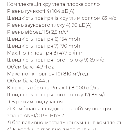
Комплектація кругле та плоске сопло
Рівень гучності 4) 104 дБ(А)
Швидкість повітря із круглим соплом 63 м/с
Рівень звукового тиску 4) 90 дБ(А)
Рівень вібрації 5) 2,5 м/с²
Швидкість повітря 6) 154 mph
Швидкість повітря 7) 190 mph
Max. Потік повітря 8) 477 cf/min
Швидкість повітряного потоку 9) 69 м/с
Об'єм бака 14,9 fl oz
Maкс. потік повітря 10) 810 м³/год
Об'єм бака 0,44 л
Кількість обертів Pmax 11) 8.000 об/хв
Швидкість повітряного потоку 12) 85 м/с
1) В режимі видування
2) Комбінація швидкості та об'єму повітря
згідно ANSI/OPEI B175.2
3) без паливно-мастильної суміші, в комплекті
4) К-коефіцієнт згідно директиви RL