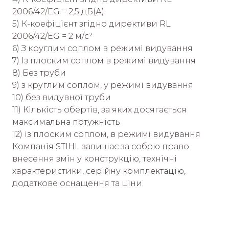
2006/42/EG = 2,5 дБ(А)
5) К-коефіцієнт згідно директиви RL
2006/42/EG = 2 м/с²
6) З круглим соплом в режимі видування
7) Із плоским соплом в режимі видування
8) Без труби
9) з круглим соплом, у режимі видування
10) без видувної труби
11) Кількість обертів, за яких досягається
максимальна потужність
12) із плоским соплом, в режимі видування
Компанія STIHL залишає за собою право
внесення змін у конструкцію, технічні
характеристики, серійну комплектацію,
додаткове оснащення та ціни.