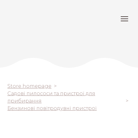
Store homepage
Садові пилососи та пристрої для
прибирання
Бензинові повітродувні пристрої