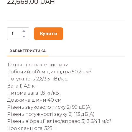
22,669.00 UAH
Купити
ХАРАКТЕРИСТИКА
Технічні характеристики
Pобочий об'єм циліндра 50,2 см³
Потужність 2,6/3,5 кВт/к.с.
Вага 1) 4,9 кг
Питома вага 1,8 кг/кВт
Довжина шини 40 см
Рівень звукового тиску 2) 99 дБ(А)
Рівень потужності звуку 2) 113 дБ(А)
РІвень вібрації вліво/вправо 3) 3,6/4,1 м/с²
Крок ланцюга .325 "