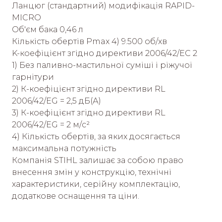
Ланцюг (стандартний) модифікація RAPID-
MICRO
Об'єм бака 0,46 л
Кількість обертів Pmax 4) 9.500 об/хв
K-коефіцієнт згідно директиви 2006/42/EC 2
1) Без паливно-мастильної суміші і ріжучої
гарнітури
2) К-коефіцієнт згідно директиви RL
2006/42/EG = 2,5 дБ(А)
3) К-коефіцієнт згідно директиви RL
2006/42/EG = 2 м/с²
4) Кількість обертів, за яких досягається
максимальна потужність
Компанія STIHL залишає за собою право
внесення змін у конструкцію, технічні
характеристики, серійну комплектацію,
додаткове оснащення та ціни.