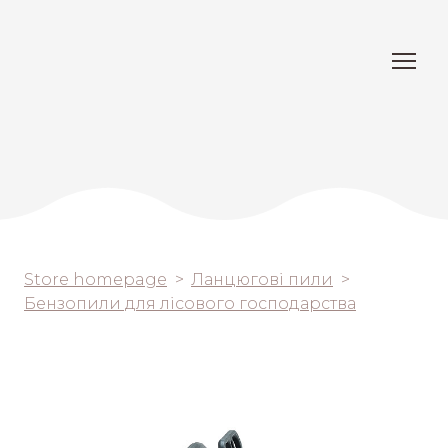
Store homepage
Ланцюгові пили
Бензопили для лісового господарства